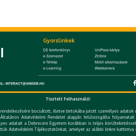
Gyorslinkek
DE telefonkönyv
UniPass kártya
e-Szervezet
Zimbra
e-Térkép
Mobil alkalmazások
e-Learning
Webkamera
-MAIL: INTERACT@UNIDEB.HU
Tisztelt Felhasználó!
rendelkezésére bocsátott, illetve birtokába jutott személyes adatok 
ltalános Adatvédelmi Rendelet alapján felülvizsgálta folyamatait
es adatait a Debreceni Egyetem korábban is teljes körültekintéssel
ttük Adatvédelmi Tájékoztatónkat, amelyet az alábbi linkre kattintva 