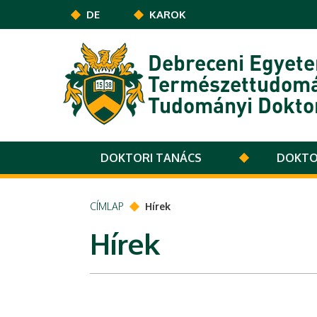
Ugrás a tartalomra
DE
KAROK
Debreceni Egyet
Természettudomá
Tudományi Doktor
DOKTORI TANÁCS
DOKTO
CÍMLAP
Hírek
Hírek