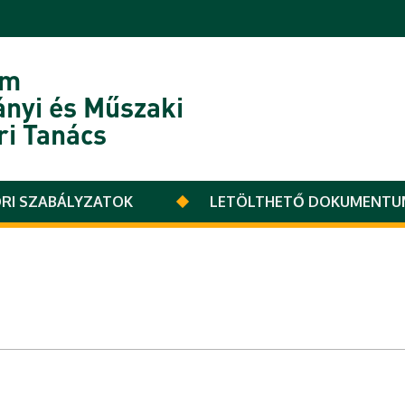
em
nyi és Műszaki
i Tanács
RI SZABÁLYZATOK
LETÖLTHETŐ DOKUMENT