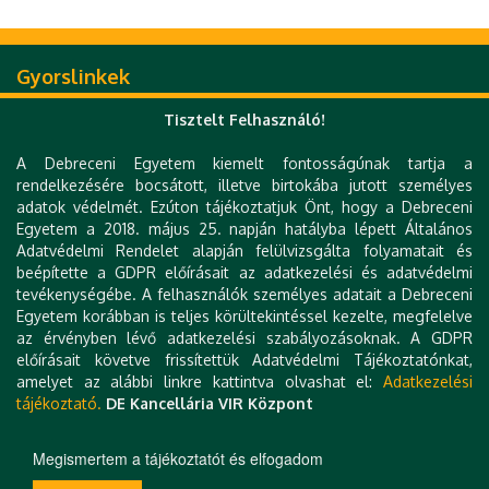
Gyorslinkek
DE telefonkönyv
Tisztelt Felhasználó!
e-Szervezet
e-Térkép
A Debreceni Egyetem kiemelt fontosságúnak tartja a
e-Learning
rendelkezésére bocsátott, illetve birtokába jutott személyes
UniPass kártya
adatok védelmét. Ezúton tájékoztatjuk Önt, hogy a Debreceni
Zimbra
Egyetem a 2018. május 25. napján hatályba lépett Általános
Mobil alkalmazások
Adatvédelmi Rendelet alapján felülvizsgálta folyamatait és
Webkamera
beépítette a GDPR előírásait az adatkezelési és adatvédelmi
Könyvtár (DEENK)
tevékenységébe. A felhasználók személyes adatait a Debreceni
Tudóstér
Egyetem korábban is teljes körültekintéssel kezelte, megfelelve
DEA
az érvényben lévő adatkezelési szabályozásoknak. A GDPR
MTMT
előírásait követve frissítettük Adatvédelmi Tájékoztatónkat,
Régi weboldal
amelyet az alábbi linkre kattintva olvashat el:
Adatkezelési
Impresszum
tájékoztató.
DE Kancellária VIR Központ
Technikai információk
Kapcsolat
Megismertem a tájékoztatót és elfogadom