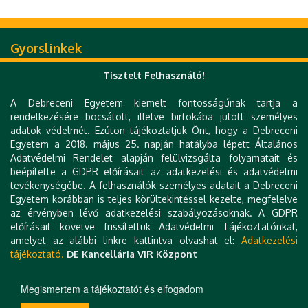
Gyorslinkek
DE telefonkönyv
Tisztelt Felhasználó!
e-Szervezet
e-Térkép
A Debreceni Egyetem kiemelt fontosságúnak tartja a
e-Learning
rendelkezésére bocsátott, illetve birtokába jutott személyes
UniPass kártya
adatok védelmét. Ezúton tájékoztatjuk Önt, hogy a Debreceni
Zimbra
Egyetem a 2018. május 25. napján hatályba lépett Általános
Mobil alkalmazások
Adatvédelmi Rendelet alapján felülvizsgálta folyamatait és
Webkamera
beépítette a GDPR előírásait az adatkezelési és adatvédelmi
Könyvtár (DEENK)
tevékenységébe. A felhasználók személyes adatait a Debreceni
Tudóstér
Egyetem korábban is teljes körültekintéssel kezelte, megfelelve
DEA
az érvényben lévő adatkezelési szabályozásoknak. A GDPR
MTMT
előírásait követve frissítettük Adatvédelmi Tájékoztatónkat,
Régi weboldal
amelyet az alábbi linkre kattintva olvashat el:
Adatkezelési
Impresszum
tájékoztató.
DE Kancellária VIR Központ
Technikai információk
Kapcsolat
Megismertem a tájékoztatót és elfogadom